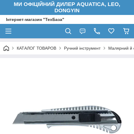
МИ ОФІЦІЙНИЙ ДИЛЕР AQUATICA, LEO,
DONGYIN
Інтернет-магазин "ТехБаза"
КАТАЛОГ ТОВАРОВ
Ручний інструмент
Малярний й 