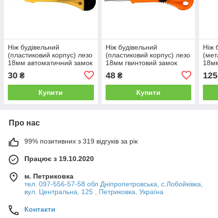
Ніж будівельний
Ніж будівельний
Ніж 
(пластиковий корпус) лезо
(пластиковий корпус) лезо
(мет
18мм автоматичний замок
18мм гвинтовий замок
18мм
SIGMA (8213021)
SIGMA (8213031)
SIGM
30
48
125
₴
₴
Купити
Купити
Про нас
99% позитивних з 319 відгуків за рік
Працює з 19.10.2020
м. Петриковка
тел. 097-556-57-58 обл Дніпропетровська, с.Лобойківка,
вул. Центральна, 125 , Петриковка, Україна
Контакти