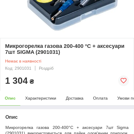
Микрогорелка газова 200-400 °С + аксесуари
7шт SIGMA (2901031)
Немає в наявності
Код: 2901031
Роздріб
1 304
₴
Опис
Характеристики
Доставка
Оплата
Умови п
Опис
Микрогорелка газова 200-400°С + аксесуари 7шт Sigma
(2901031) використовується для пайки олов'яним припоєм,