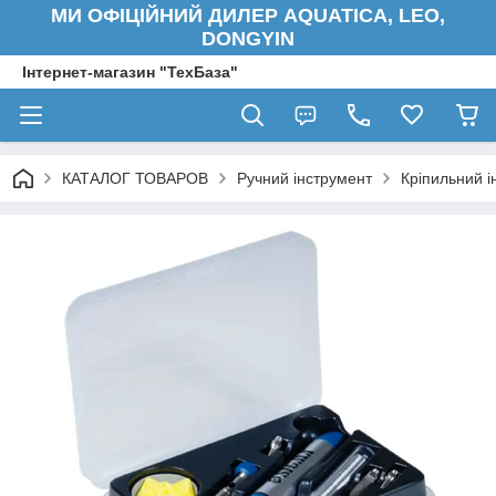
МИ ОФІЦІЙНИЙ ДИЛЕР AQUATICA, LEO,
DONGYIN
Інтернет-магазин "ТехБаза"
КАТАЛОГ ТОВАРОВ
Ручний інструмент
Кріпильний і