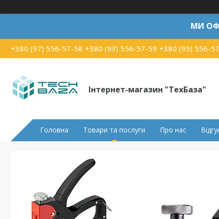
МИ ОФ
+380 (97) 556-57-58
+380 (93) 556-57-59
+380 (95) 556-5
Інтернет-магазин "ТехБаза"
Головна
Товари та послуги
Про нас
Відгу