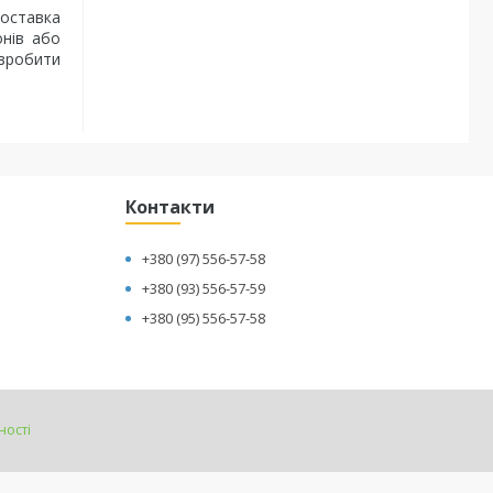
оставка
онів або
 зробити
Контакти
+380 (97) 556-57-58
+380 (93) 556-57-59
+380 (95) 556-57-58
ності