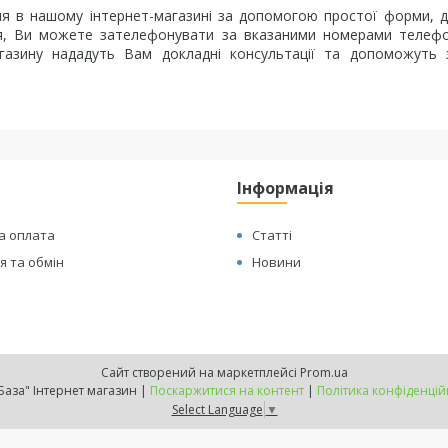
 в нашому інтернет-магазині за допомогою простої форми, д
ння, Ви можете зателефонувати за вказаними номерами телеф
магазину нададуть Вам докладні консультації та допоможуть
Інформація
а оплата
Статті
 та обмін
Новини
Сайт створений на маркетплейсі
Prom.ua
"ТехБаза" Інтернет магазин |
Поскаржитися на контент
|
Політика конфіденцій
Select Language
▼