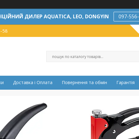
ІЦІЙНИЙ ДИЛЕР AQUATICA, LEO, DONGYIN
097-556
7-58
ки
Доставка і Оплата
Повернення та обмін
Гарантія