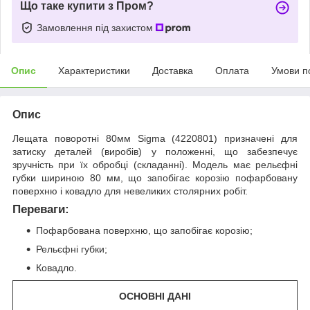
Що таке купити з Пром?
Замовлення під захистом
Опис
Характеристики
Доставка
Оплата
Умови п
Опис
Лещата поворотні 80мм Sigma (4220801) призначені для
затиску деталей (виробів) у положенні, що забезпечує
зручність при їх обробці (складанні). Модель має рельєфні
губки шириною 80 мм, що запобігає корозію пофарбовану
поверхню і ковадло для невеликих столярних робіт.
Переваги:
Пофарбована поверхню, що запобігає корозію;
Рельєфні губки;
Ковадло.
ОСНОВНІ ДАНІ