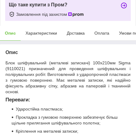
Що таке купити з Пром?
Замовлення під захистом
Опис
Характеристики
Доставка
Оплата
Умови п
Опис
Блок шліфувальний (металеві затискачі) 100х210мм Sigma
(9110021) призначений для проведення шліфувальних і
полірувальних робіт. Виготовлений з ударопрочной пластмаси
з гумовою поверхнею. Має металеві затиски, які надійно
фіксують абразивну сітку, абразив на паперовій і тканинній
основі.
Переваги:
Ударостійка пластмаса;
Прокладка з гумовою поверхнею забезпечує більш
щільне прилягання шліфувального полотна;
Кріплення на металеві затиски;