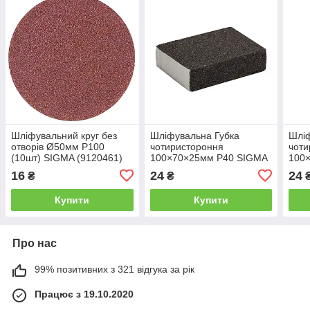
Шліфувальний круг без
Шліфувальна Губка
Шліф
отворів Ø50мм P100
чотиристороння
чоти
(10шт) SIGMA (9120461)
100×70×25мм P40 SIGMA
100
(9130631)
(913
16
24
24
₴
₴
Купити
Купити
Про нас
99% позитивних з 321 відгука за рік
Працює з 19.10.2020