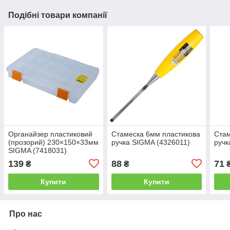
Подібні товари компанії
Органайзер пластиковий
Стамеска 6мм пластикова
Стам
(прозорий) 230×150×33мм
ручка SIGMA (4326011)
ручк
SIGMA (7418031)
139
88
71
₴
₴
Купити
Купити
Про нас