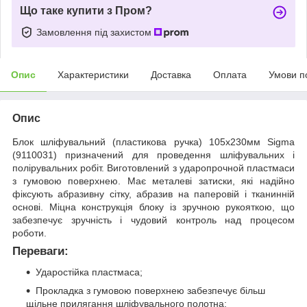
Що таке купити з Пром?
Замовлення під захистом
Опис
Характеристики
Доставка
Оплата
Умови п
Опис
Блок шліфувальний (пластикова ручка) 105х230мм Sigma
(9110031) призначений для проведення шліфувальних і
полірувальних робіт. Виготовлений з ударопрочной пластмаси
з гумовою поверхнею. Має металеві затиски, які надійно
фіксують абразивну сітку, абразив на паперовій і тканинній
основі. Міцна конструкція блоку із зручною рукояткою, що
забезпечує зручність і чудовий контроль над процесом
роботи.
Переваги:
Ударостійка пластмаса;
Прокладка з гумовою поверхнею забезпечує більш
щільне прилягання шліфувального полотна;