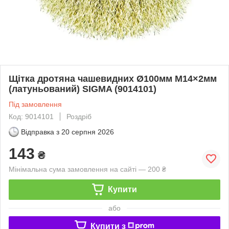
Щітка дротяна чашевидних Ø100мм М14×2мм
(латуньований) SIGMA (9014101)
Під замовлення
Код: 9014101
Роздріб
Відправка з
20 серпня 2026
143
₴
Мінімальна сума замовлення на сайті — 200 ₴
Купити
або
Купити з