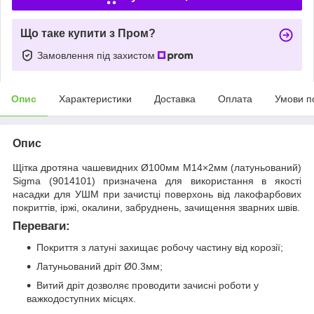
Що таке купити з Пром?
Замовлення під захистом
Опис
Характеристики
Доставка
Оплата
Умови п
Опис
Щітка дротяна чашевидних Ø100мм М14×2мм (латуньований)
Sigma (9014101) призначена для використання в якості
насадки для УШМ при зачистці поверхонь від лакофарбових
покриттів, іржі, окалини, забруднень, зачищення зварних швів.
Переваги:
Покриття з латуні захищає робочу частину від корозії;
Латуньований дріт Ø0.3мм;
Витий дріт дозволяє проводити зачисні роботи у
важкодоступних місцях.