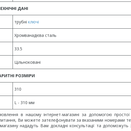
ЕХНІЧНІ ДАНІ
трубні
ключі
Хромванадієва сталь
33.5
Цільноковані
АРИТНІ РОЗМІРИ
310
L - 310 мм
овлення в нашому інтернет-магазині за допомогою простої
ли питання, Ви можете зателефонувати за вказаними номерами т
т-магазину нададуть Вам докладні консультації та допоможуть