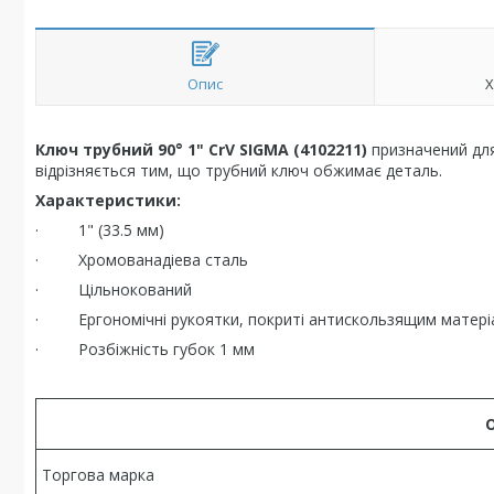
Опис
Х
Ключ трубний 90° 1" CrV SIGMA (4102211)
призначений для 
відрізняється тим, що трубний ключ обжимає деталь.
Характеристики:
· 1" (33.5 мм)
· Хромованадіева сталь
· Цільнокований
· Ергономічні рукоятки, покриті антискользящим матер
· Розбіжність губок 1 мм
Торгова марка