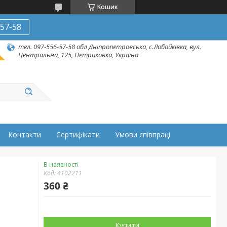
Кошик
-57-58
тел. 097-556-57-58 обл Дніпропетровська, с.Лобойківка, вул.
Центральна, 125, Петриковка, Україна
Контакти
Сертифікати
Умови співпраці
В наявності
Код:
4102211
360 ₴
Купити