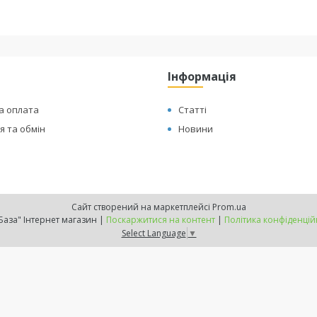
Інформація
а оплата
Статті
 та обмін
Новини
Сайт створений на маркетплейсі
Prom.ua
"ТехБаза" Інтернет магазин |
Поскаржитися на контент
|
Політика конфіденцій
Select Language
▼