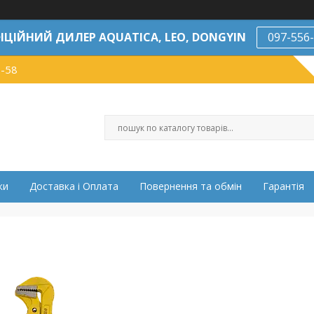
ІЦІЙНИЙ ДИЛЕР AQUATICA, LEO, DONGYIN
097-556
7-58
ки
Доставка і Оплата
Повернення та обмін
Гарантія