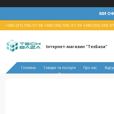
МИ ОФ
+380 (97) 556-57-58
+380 (93) 556-57-59
+380 (95) 556-5
Інтернет-магазин "ТехБаза"
Головна
Товари та послуги
Про нас
Відгу