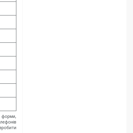
 форми,
елефонів
 зробити