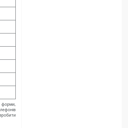
 форми,
елефонів
 зробити