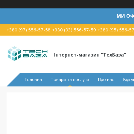
МИ ОФ
+380 (97) 556-57-58
+380 (93) 556-57-59
+380 (95) 556-5
Інтернет-магазин "ТехБаза"
Головна
Товари та послуги
Про нас
Відгу