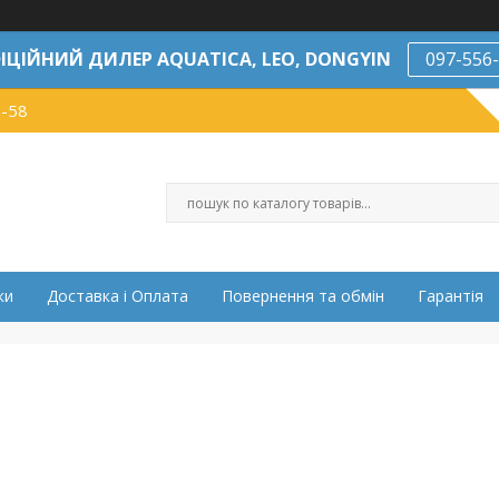
ІЦІЙНИЙ ДИЛЕР AQUATICA, LEO, DONGYIN
097-556
7-58
ки
Доставка і Оплата
Повернення та обмін
Гарантія