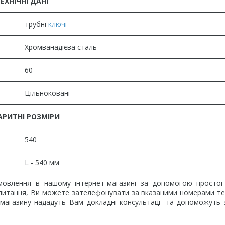
ЕХНІЧНІ ДАНІ
трубні
ключі
Хромванадієва сталь
60
Цільноковані
АРИТНІ РОЗМІРИ
540
L - 540 мм
овлення в нашому інтернет-магазині за допомогою простої
ли питання, Ви можете зателефонувати за вказаними номерами т
т-магазину нададуть Вам докладні консультації та допоможуть