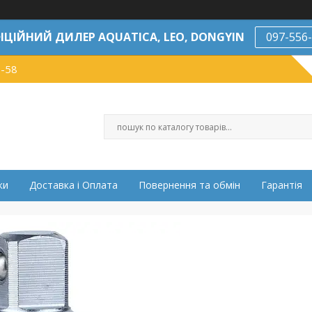
ІЦІЙНИЙ ДИЛЕР AQUATICA, LEO, DONGYIN
097-556
7-58
ки
Доставка і Оплата
Повернення та обмін
Гарантія