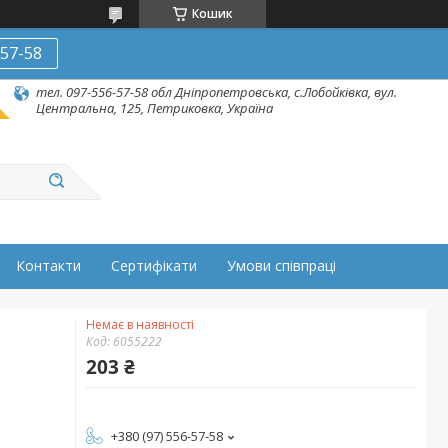
Кошик
-57-58
тел. 097-556-57-58 обл Дніпропетровська, с.Лобойківка, вул.
Центральна, 125, Петриковка, Україна
Контакти
Сертифікати
Умови співпраці
Немає в наявності
Код:
6055222
203 ₴
+380 (97) 556-57-58