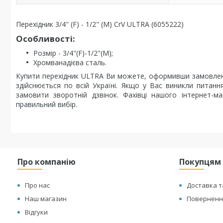
Перехідник 3/4" (F) - 1/2" (M) CrV ULTRA (6055222)
Особливості:
Розмір - 3/4"(F)-1/2"(M);
Хромванадієва сталь.
Купити перехідник ULTRA Ви можете, оформивши замовлен
здійснюється по всій Україні. Якщо у Вас виникли пита
замовити зворотній дзвінок. Фахівці нашого інтернет-
правильний вибір.
Про компанію
Покупцям
Про нас
Доставка т
Наш магазин
Повернення
Відгуки