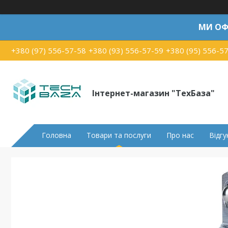
МИ ОФ
+380 (97) 556-57-58
+380 (93) 556-57-59
+380 (95) 556-5
Інтернет-магазин "ТехБаза"
Головна
Товари та послуги
Про нас
Відгу