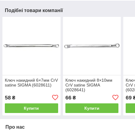
Подібні товари компанії
Ключ накидний 6×7мм CrV
Ключ накидний 8×10мм
Клю
satine SIGMA (6028611)
CrV satine SIGMA
CrV 
(6028641)
(602
58
66
69
₴
₴
Купити
Купити
Про нас