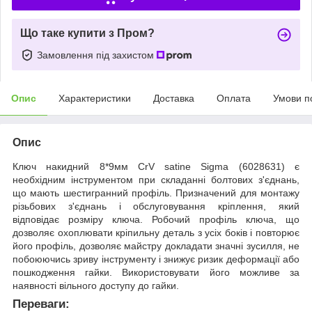
Що таке купити з Пром?
Замовлення під захистом
Опис
Характеристики
Доставка
Оплата
Умови п
Опис
Ключ накидний 8*9мм CrV satine Sigma (6028631) є
необхідним інструментом при складанні болтових з'єднань,
що мають шестигранний профіль. Призначений для монтажу
різьбових з'єднань і обслуговування кріплення, який
відповідає розміру ключа. Робочий профіль ключа, що
дозволяє охоплювати кріпильну деталь з усіх боків і повторює
його профіль, дозволяє майстру докладати значні зусилля, не
побоюючись зриву інструменту і знижує ризик деформації або
пошкодження гайки. Використовувати його можливе за
наявності вільного доступу до гайки.
Переваги: