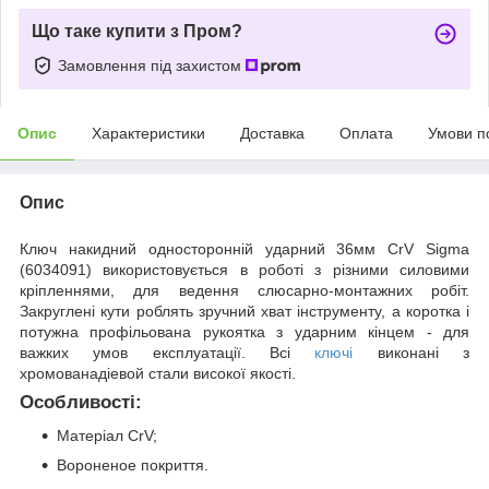
Що таке купити з Пром?
Замовлення під захистом
Опис
Характеристики
Доставка
Оплата
Умови п
Опис
Ключ накидний односторонній ударний 36мм CrV Sigma
(6034091) використовується в роботі з різними силовими
кріпленнями, для ведення слюсарно-монтажних робіт.
Закруглені кути роблять зручний хват інструменту, а коротка і
потужна профільована рукоятка з ударним кінцем - для
важких умов експлуатації. Всі
ключі
виконані з
хромованадіевой стали високої якості.
Особливості:
Матеріал CrV;
Вороненое покриття.