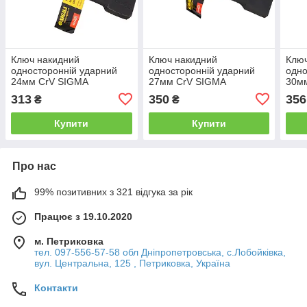
Ключ накидний
Ключ накидний
Клю
односторонній ударний
односторонній ударний
одно
24мм CrV SIGMA
27мм CrV SIGMA
30м
(6034031)
(6034051)
(603
313
350
356
₴
₴
Купити
Купити
Про нас
99% позитивних з 321 відгука за рік
Працює з 19.10.2020
м. Петриковка
тел. 097-556-57-58 обл Дніпропетровська, с.Лобойківка,
вул. Центральна, 125 , Петриковка, Україна
Контакти