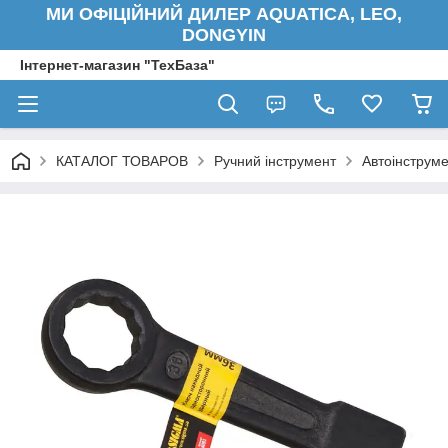
МИ ОФІЦІЙНИЙ ДИЛЕР AQUATICA, LEO,
DONGYIN
Інтернет-магазин "ТехБаза"
КАТАЛОГ ТОВАРОВ
Ручний інструмент
Автоінструм