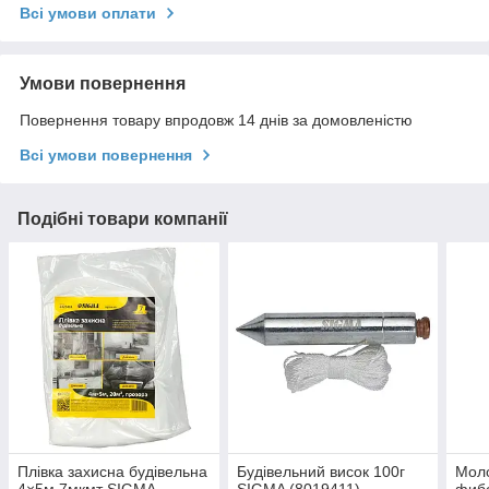
Всі умови оплати
Умови повернення
Повернення товару впродовж 14 днів за домовленістю
Всі умови повернення
Подібні товари компанії
Плівка захисна будівельна
Будівельний висок 100г
Моло
4×5м 7мкмт SIGMA
SIGMA (8019411)
фибе