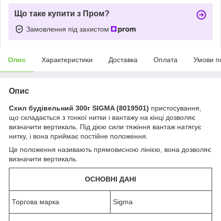
Що таке купити з Пром?
Замовлення під захистом
Опис
Характеристики
Доставка
Оплата
Умови п
Опис
Схил будівельний 300г SIGMA (8019501)
пристосування,
що складається з тонкої нитки і вантажу на кінці дозволяє
визначити вертикаль. Під дією сили тяжіння вантаж натягує
нитку, і вона приймає постійне положення.
Це положення називають прямовисною лінією, вона дозволяє
визначити вертикаль.
ОСНОВНІ ДАНІ
Торгова марка
Sigma