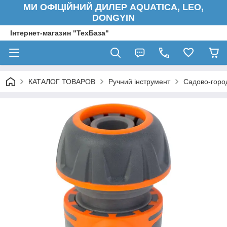
МИ ОФІЦІЙНИЙ ДИЛЕР AQUATICA, LEO,
DONGYIN
Інтернет-магазин "ТехБаза"
КАТАЛОГ ТОВАРОВ
Ручний інструмент
Садово-город