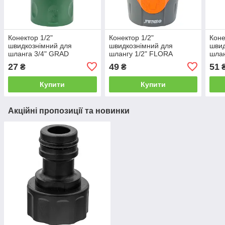
Конектор 1/2"
Конектор 1/2"
Коне
швидкознімний для
швидкознімний для
швид
шланга 3/4" GRAD
шлангу 1/2" FLORA
шлан
(5016145)
(5015524)
FLO
27
49
51
₴
₴
Купити
Купити
Акційні пропозиції та новинки