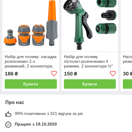
Набір для поливу: насадка
Набір для поливу
Наса
розпилювач 2-х
пістолет-розпилювач 4
реж
режимний, 2 коннектора,
режими, 2 коннектори ½"
адаптер (ABS+TPR)
+ адаптер ½-¾" (ABS)
186
150
30
₴
₴
FLORA (5011624)
GRAD (5012565)
Купити
Купити
Про нас
99% позитивних з 321 відгука за рік
Працює з 19.10.2020