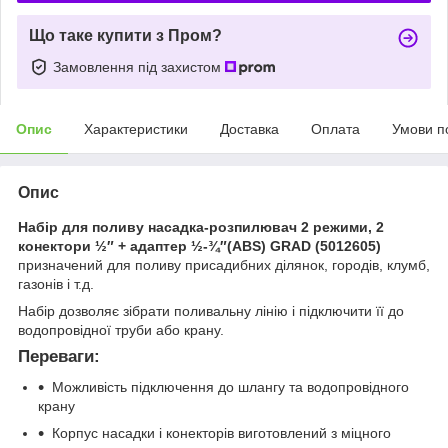
Що таке купити з Пром?
Замовлення під захистом
Опис
Характеристики
Доставка
Оплата
Умови п
Опис
Набір для поливу насадка-розпилювач 2 режими, 2
конектори ½″ + адаптер ½-¾″(ABS) GRAD (5012605)
призначений для поливу присадибних ділянок, городів, клумб,
газонів і т.д.
Набір дозволяє зібрати поливальну лінію і підключити її до
водопровідної труби або крану.
Переваги:
Можливість підключення до шлангу та водопровідного
крану
Корпус насадки і конекторів виготовлений з міцного