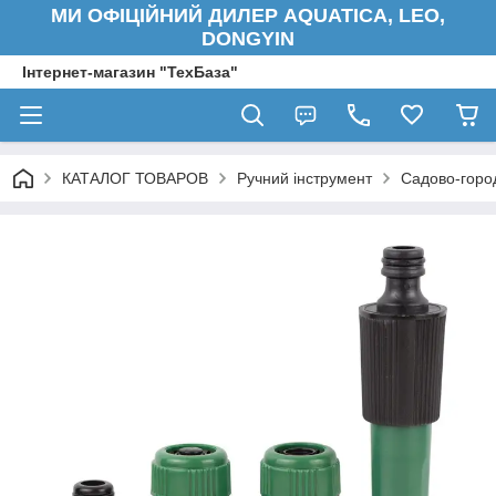
МИ ОФІЦІЙНИЙ ДИЛЕР AQUATICA, LEO,
DONGYIN
Інтернет-магазин "ТехБаза"
КАТАЛОГ ТОВАРОВ
Ручний інструмент
Садово-город