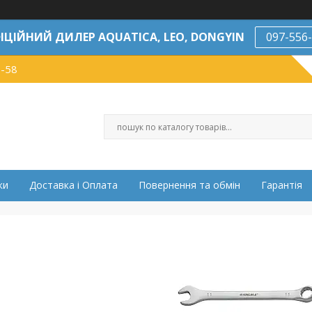
ІЦІЙНИЙ ДИЛЕР AQUATICA, LEO, DONGYIN
097-556
7-58
ки
Доставка і Оплата
Повернення та обмін
Гарантія