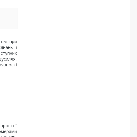
том при
днань і
оступних
зусилля,
аявності
простої
номерами