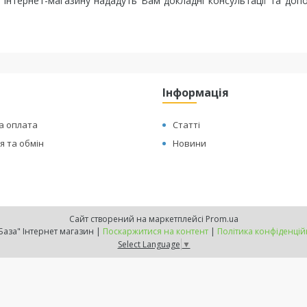
о інтернет-магазину нададуть Вам докладні консультації та до
Інформація
а оплата
Статті
 та обмін
Новини
Сайт створений на маркетплейсі
Prom.ua
"ТехБаза" Інтернет магазин |
Поскаржитися на контент
|
Політика конфіденцій
Select Language
▼