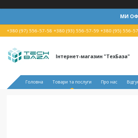
МИ ОФ
+380 (97) 556-57-58
+380 (93) 556-57-59
+380 (95) 556-5
Інтернет-магазин "ТехБаза"
Головна
Товари та послуги
Про нас
Відгу