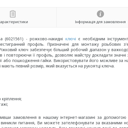
арактеристики
Інформація для замовлення
ma (6021561) - рожково-накидні
ключі
є необхідним інструмен
естигранний профіль. Призначені для монтажу різьбових з'є
. Ріжковий ключ забезпечує більший робочий діапазон у важкод
ів і повторюючи її профіль, дозволяє майстру докладати значні 
ії або пошкодження гайки. Використовувати його можливе за н
і мають певний розмір, який вказується на рукоятці ключа.
 кріплення;
ажі;
ивши замовлення в нашому інтернет-магазині за допомогою 
ас виникли питання, Ви можете зателефонувати за вказаними 