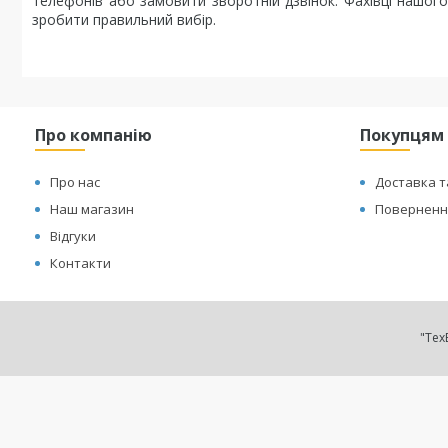
телефонів або замовити зворотній дзвінок. Фахівці нашог
зробити правильний вибір.
Про компанію
Покупцям
Про нас
Доставка т
Наш магазин
Повернення
Відгуки
Контакти