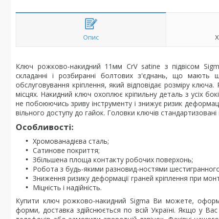
Опис
Х
Ключ рожково-накидний 11мм CrV satine з підвісом Sig
складанні і розбиранні болтових з'єднань, що мають ш
обслуговування кріплення, який відповідає розміру ключа
місцях. Накидний ключ охоплює кріпильну деталь з усіх бок
не побоюючись зриву інструменту і знижує ризик деформац
вільного доступу до гайок. Головки ключів стандартизовані 
Особливості:
Хромованадієва сталь;
Сатинове покриття;
Збільшена площа контакту робочих поверхонь;
Робота з будь-якими разновид-ностями шестигранного
Зниження ризику деформації граней кріплення при монт
Міцність і надійність.
Купити ключ рожково-накидний Sigma Ви можете, оформ
форми, доставка здійснюється по всій Україні. Якщо у В