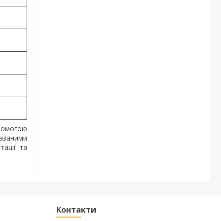
опомогою
казаними
тації та
Контакти