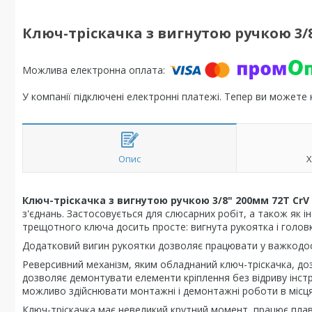
Ключ-тріскачка з вигнутою ручкою 3/8"
У компанії підключені електронні платежі. Тепер ви можете
Опис
Х
Ключ-тріскачка з вигнутою ручкою 3/8" 200мм 72T CrV 
з'єднань. Застосовується для слюсарних робіт, а також як ін
трещотного ключа досить просте: вигнута рукоятка і головк
Додатковий вигин рукоятки дозволяє працювати у важкодос
Реверсивний механізм, яким обладнаний ключ-тріскачка, д
дозволяє демонтувати елементи кріплення без відриву інстру
можливо здійснювати монтажні і демонтажні роботи в місц
Ключ-тріскачка має невеликий крутний момент, працює плав