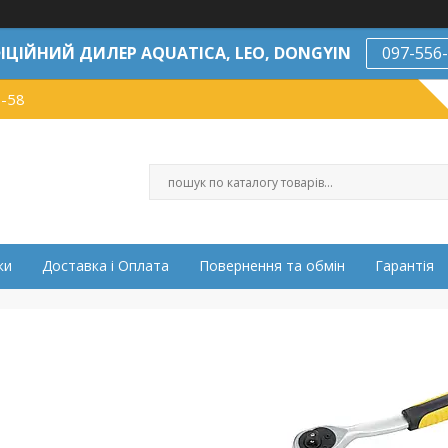
ІЦІЙНИЙ ДИЛЕР AQUATICA, LEO, DONGYIN
097-556
7-58
ки
Доставка і Оплата
Повернення та обмін
Гарантія