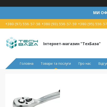
МИ ОФ
+380 (97) 556-57-58
+380 (93) 556-57-59
+380 (95) 556-5
Інтернет-магазин "ТехБаза"
Головна
Товари та послуги
Про нас
Відгу