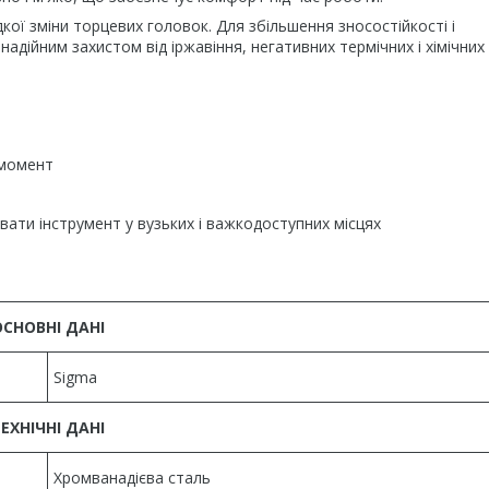
ої зміни торцевих головок. Для збільшення зносостійкості і
адійним захистом від іржавіння, негативних термічних і хімічних 
 момент
ти інструмент у вузьких і важкодоступних місцях
ОСНОВНІ ДАНІ
Sigma
ЕХНІЧНІ ДАНІ
Хромванадієва сталь