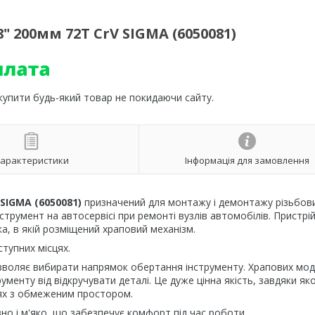
 200мм 72T CrV SIGMA (6050081)
 купити будь-який товар не покидаючи сайту.
арактеристики
Інформація для замовлення
SIGMA (6050081)
призначений для монтажу і демонтажу різьбов
струмент на автосервісі при ремонті вузлів автомобілів. Пристрі
а, в якій розміщений храповий механізм.
тупних місцях.
озволяє вибирати напрямок обертання інструменту. Храпових мо
менту від відкручувати деталі. Це дуже цінна якість, завдяки як
ях з обмеженим простором.
но і м'яко, що забезпечує комфорт під час роботи.