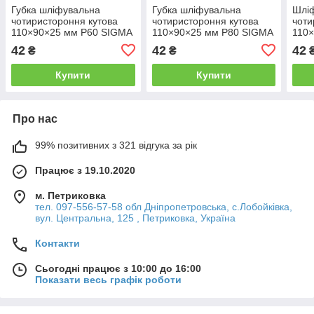
Губка шліфувальна
Губка шліфувальна
Шліф
чотиристороння кутова
чотиристороння кутова
чоти
110×90×25 мм P60 SIGMA
110×90×25 мм P80 SIGMA
110
(9130441)
(9130451)
(913
42
42
42
₴
₴
Купити
Купити
Про нас
99% позитивних з 321 відгука за рік
Працює з 19.10.2020
м. Петриковка
тел. 097-556-57-58 обл Дніпропетровська, с.Лобойківка,
вул. Центральна, 125 , Петриковка, Україна
Контакти
Сьогодні працює з 10:00 до 16:00
Показати весь графік роботи