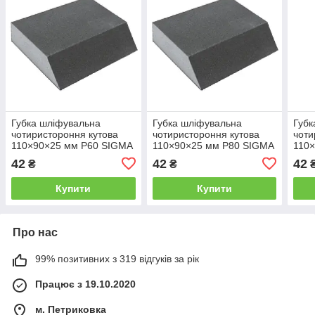
Губка шліфувальна
Губка шліфувальна
Губк
чотиристороння кутова
чотиристороння кутова
чоти
110×90×25 мм P60 SIGMA
110×90×25 мм P80 SIGMA
110
(9130441)
(9130451)
SIGM
42
42
42
₴
₴
Купити
Купити
Про нас
99% позитивних з 319 відгуків за рік
Працює з 19.10.2020
м. Петриковка