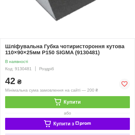
Шліфувальна Губка чотиристороння кутова
110×90×25мм P150 SIGMA (9130481)
В наявності
Код: 9130481
Роздріб
42
₴
Мінімальна сума замовлення на сайті — 200 ₴
Купити
або
Купити з