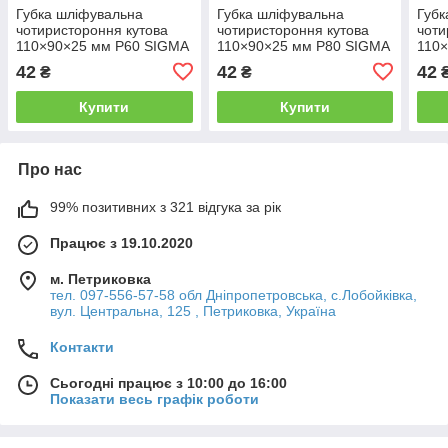
Губка шліфувальна
Губка шліфувальна
Губк
чотиристороння кутова
чотиристороння кутова
чоти
110×90×25 мм P60 SIGMA
110×90×25 мм P80 SIGMA
110
(9130441)
(9130451)
SIGM
42
42
42
₴
₴
Купити
Купити
Про нас
99% позитивних з 321 відгука за рік
Працює з 19.10.2020
м. Петриковка
тел. 097-556-57-58 обл Дніпропетровська, с.Лобойківка,
вул. Центральна, 125 , Петриковка, Україна
Контакти
Сьогодні працює з 10:00 до 16:00
Показати весь графік роботи