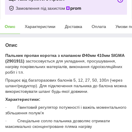
Замовлення під захистом
Опис
Характеристики
Доставка
Оплата
Умови п
Опис
Пальник пропан коротка з клапаном Ø40мм 410мм SIGMA
(2901911)
застосовується для укладання, просушування,
нагріву покрівельних матеріалів, виконання гідроізоляційних
робіт і т.п.
Працює від багаторазових балонів 5, 12, 27, 50, 100л (через
шланг/редуктор). Для підключення пальника до балона можна
використовувати шланг будь-якої довжини.
Характеристики:
· Гвинтовий регулятор потужності і важіль моментального
збільшення полум'я
· Спеціальне сопло пальника дозволяє отримати
максимально сконцентроване пляма нагріву