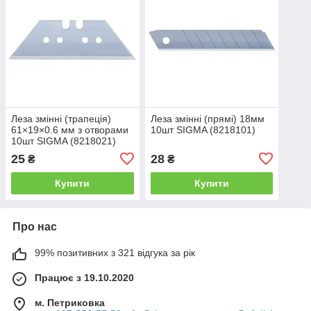
Леза змінні (трапеція)
Леза змінні (прямі) 18мм
61×19×0.6 мм з отворами
10шт SIGMA (8218101)
10шт SIGMA (8218021)
25
28
₴
₴
Купити
Купити
Про нас
99% позитивних з 321 відгука за рік
Працює з 19.10.2020
м. Петриковка