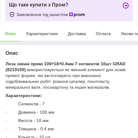
Що таке купити з Пром?
Замовлення під захистом
Опис
Характеристики
Доставка
Оплата
Умови п
Опис
Леза змінні прямі 100×18×0.4мм 7 сегментів 10шт GRAD
(8219105)
використовуються як змінний елемент для ножів
прямої форми, які застосовують при виконанні
оздоблювальних робіт: різання шпалер, пінопласту,
мінеральної вати, гіпсокартону та інших матеріалів.
Характеристики:
· Сегментів - 7
· Довжина - 100 мм
· Висота - 18 мм
· Товщина - 0.4 мм
· Кількість - 10 шт