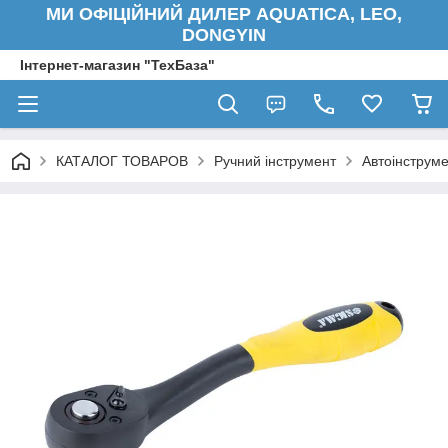
МИ ОФІЦІЙНИЙ ДИЛЕР AQUATICA, LEO,
DONGYIN
Інтернет-магазин "ТехБаза"
КАТАЛОГ ТОВАРОВ
Ручний інструмент
Автоінструм