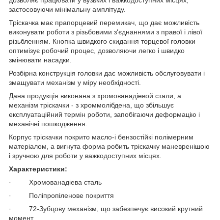
застосовуючи мінімальну амплітуду.
Тріскачка має прапорцевий перемикач, що дає можливість
виконувати роботи з різьбовими з'єднаннями з правої і лівої
різьбленням. Кнопка швидкого скидання торцевої головки
оптимізує робочий процес, дозволяючи легко і швидко
змінювати насадки.
Розбірна конструкція головки дає можливість обслуговувати і
змащувати механізм у міру необхідності.
Дана продукція виконана з хромованадіевой стали, а
механізм тріскачки - з хроммолібдена, що збільшує
експлуатаційний термін роботи, запобігаючи деформацію і
механічні пошкодження.
Корпус тріскачки покрито масло-і бензостійкі полімерним
матеріалом, а вигнута форма робить тріскачку маневренішою
і зручною для роботи у важкодоступних місцях.
Характеристики:
· Хромованадіева сталь
· Поліпропіленове покриття
· 72-Зубцову механізм, що забезпечує високий крутний
момент