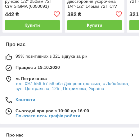
ручкою 1/2" 250мм 72T
двостороння укорочена
72T 
CrV SIGMA (6050091)
1/4"-1/2" 145мм 72T CrV
SIGMA (6050251)
442
382
321
₴
₴
Купити
Купити
Про нас
99% позитивних з 321 відгука за рік
Працює з 19.10.2020
м. Петриковка
тел. 097-556-57-58 обл Дніпропетровська, с.Лобойківка,
вул. Центральна, 125 , Петриковка, Україна
Контакти
Сьогодні працює з 10:00 до 16:00
Показати весь графік роботи
Про нас