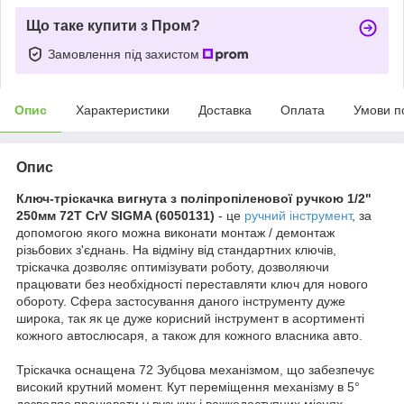
Що таке купити з Пром?
Замовлення під захистом
Опис
Характеристики
Доставка
Оплата
Умови п
Опис
Ключ-тріскачка вигнута з поліпропіленової ручкою 1/2"
250мм 72T CrV SIGMA (6050131)
- це
ручний інструмент
, за
допомогою якого можна виконати монтаж / демонтаж
різьбових з'єднань. На відміну від стандартних ключів,
тріскачка дозволяє оптимізувати роботу, дозволяючи
працювати без необхідності переставляти ключ для нового
обороту. Сфера застосування даного інструменту дуже
широка, так як це дуже корисний інструмент в асортименті
кожного автослюсаря, а також для кожного власника авто.
Тріскачка оснащена 72 Зубцова механізмом, що забезпечує
високий крутний момент. Кут переміщення механізму в 5°
дозволяє працювати у вузьких і важкодоступних місцях,