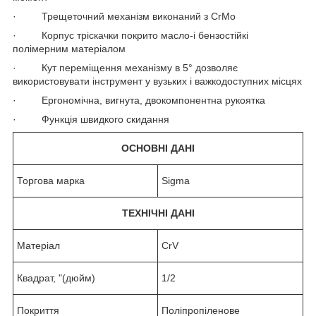
· Трещеточний механізм виконаний з CrMo
· Корпус тріскачки покрито масло-і бензостійкі
полімерним матеріалом
· Кут переміщення механізму в 5° дозволяє
використовувати інструмент у вузьких і важкодоступних місцях
· Ергономічна, вигнута, двокомпонентна рукоятка
· Функція швидкого скидання
ОСНОВНІ ДАНІ
Торгова марка
Sigma
ТЕХНІЧНІ ДАНІ
Матеріал
CrV
Квадрат, "(дюйм)
1/2
Покриття
Поліпропіленове