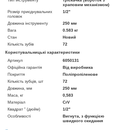
храповим механізмом)
Розмір приєднувальних
1/2"
головок
Довжина інструменту
250 мм
Вага
0.583 кг
Стан
Новий
Кількість зубів
72
Користувальницькі характеристики
Артикул
6050131
Офіційна гарантія
Від виробника
Покриття
Поліпропіленове
Кількість зубців, шт
72
Довжина, мм
250 мм
Маса, кг
0,583
Матеріал
CrV
Квадрат " (дюйм)
1/2"
Особливості
Вигнута, з функцією
швидкого скидання