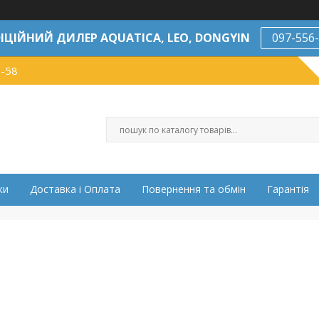
ІЦІЙНИЙ ДИЛЕР AQUATICA, LEO, DONGYIN
097-556
7-58
ки
Доставка і Оплата
Повернення та обмін
Гарантія