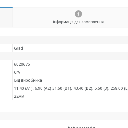
Інформація для замовлення
Grad
6020675
CrV
Від виробника
11.40 (А1), 6.90 (А2) 31.60 (В1), 43.40 (В2), 5.60 (З), 258.00 (L
22мм