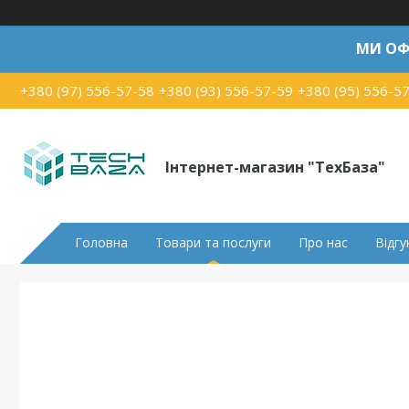
МИ ОФ
+380 (97) 556-57-58
+380 (93) 556-57-59
+380 (95) 556-5
Інтернет-магазин "ТехБаза"
Головна
Товари та послуги
Про нас
Відгу