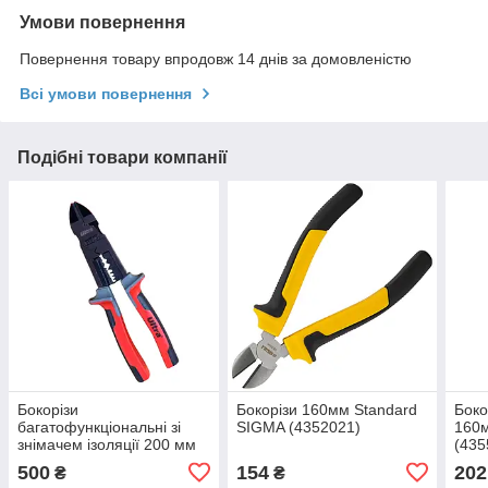
Умови повернення
Повернення товару впродовж 14 днів за домовленістю
Всі умови повернення
Подібні товари компанії
Бокорізи
Бокорізи 160мм Standard
Боко
багатофункціональні зі
SIGMA (4352021)
160
знімачем ізоляції 200 мм
(435
AWG 6, 8, 10, 12, 14, 16
500
154
202
₴
₴
(1.28-4.12 мм) CrV ULTRA