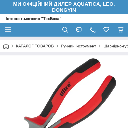
МИ ОФІЦІЙНИЙ ДИЛЕР AQUATICA, LEO,
DONGYIN
Інтернет-магазин "ТехБаза"
КАТАЛОГ ТОВАРОВ
Ручний інструмент
Шарнірно-гу