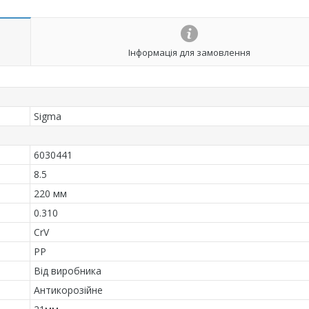
Інформація для замовлення
Sigma
6030441
8.5
220 мм
0.310
CrV
РР
Від виробника
Антикорозійне