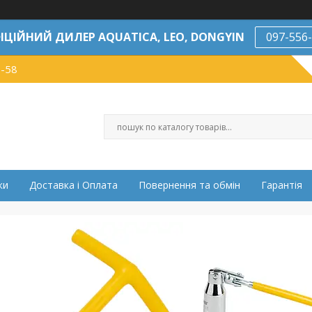
ІЦІЙНИЙ ДИЛЕР AQUATICA, LEO, DONGYIN
097-556
7-58
ки
Доставка і Оплата
Повернення та обмін
Гарантія