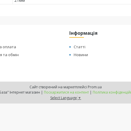
21мм
Інформація
а оплата
Статті
 та обмін
Новини
Сайт створений на маркетплейсі
Prom.ua
"ТехБаза" Інтернет магазин |
Поскаржитися на контент
|
Політика конфіденцій
Select Language
▼