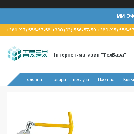
МИ ОФ
+380 (97) 556-57-58
+380 (93) 556-57-59
+380 (95) 556-5
Інтернет-магазин "ТехБаза"
Головна
Товари та послуги
Про нас
Відгу