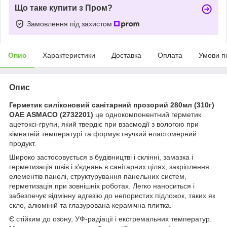
Що таке купити з Пром?
Замовлення під захистом
Опис
Характеристики
Доставка
Оплата
Умови п
Опис
Герметик силіконовий санітарний прозорий 280мл (310г)
ОАЕ ASMACO (2732201)
це однокомпонентний герметик
ацетоксі-групи, який твердіє при взаємодії з вологою при
кімнатній температурі та формує гнучкий еластомерний
продукт.
Широко застосовується в будівництві і склінні, замазка і
герметизація швів і з'єднань в санітарних цілях, закріплення
елементів панелі, структурування панельних систем,
герметизація при зовнішніх роботах. Легко наноситься і
забезпечує відмінну адгезію до непористих підложок, таких як
скло, алюміній та глазурована керамічна плитка.
Є стійким до озону, УФ-радіації і екстремальних температур.