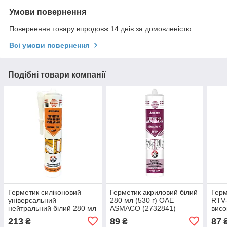
Умови повернення
Повернення товару впродовж 14 днів за домовленістю
Всі умови повернення
Подібні товари компанії
Герметик силіконовий
Герметик акриловий білий
Герм
універсальний
280 мл (530 г) ОАЕ
RTV
нейтральний білий 280 мл
ASMACO (2732841)
висо
(320 г) ОАЕ ASMACO
+300
213
89
87
₴
₴
(2732581)
ASM