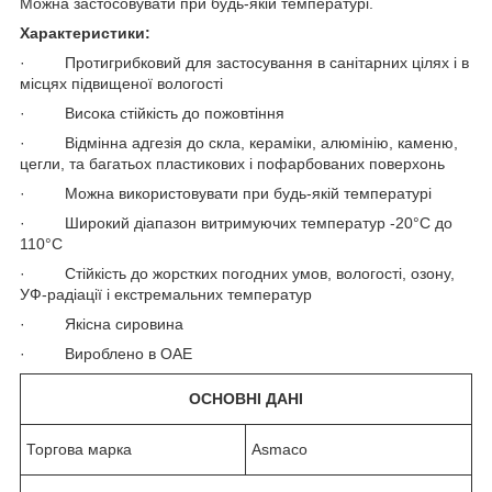
Можна застосовувати при будь-якій температурі.
Характеристики:
· Протигрибковий для застосування в санітарних цілях і в
місцях підвищеної вологості
· Висока стійкість до пожовтіння
· Відмінна адгезія до скла, кераміки, алюмінію, каменю,
цегли, та багатьох пластикових і пофарбованих поверхонь
· Можна використовувати при будь-якій температурі
· Широкий діапазон витримуючих температур -20°С до
110°С
· Стійкість до жорстких погодних умов, вологості, озону,
УФ-радіації і екстремальних температур
· Якісна сировина
· Вироблено в ОАЕ
ОСНОВНІ ДАНІ
Торгова марка
Asmaco