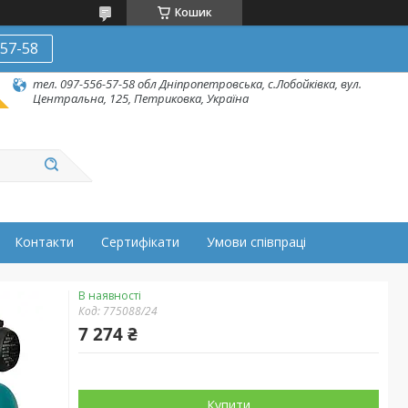
Кошик
-57-58
тел. 097-556-57-58 обл Дніпропетровська, с.Лобойківка, вул.
Центральна, 125, Петриковка, Україна
Контакти
Сертифікати
Умови співпраці
В наявності
Код:
775088/24
7 274 ₴
Купити