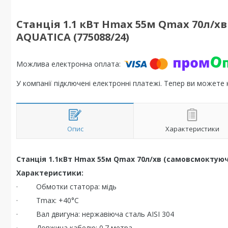
Станція 1.1 кВт Hmax 55м Qmax 70л/х
AQUATICA (775088/24)
У компанії підключені електронні платежі. Тепер ви можете
Опис
Характеристики
Станція 1.1кВт Hmax 55м Qmax 70л/хв (самовсмоктуючи
Характеристики:
· Обмотки статора: мідь
· Тmax: +40°C
· Вал двигуна: нержавіюча сталь AISI 304
· Довжина кабелю: 0.7 метра