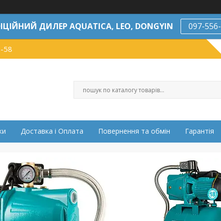
ІЦІЙНИЙ ДИЛЕР AQUATICA, LEO, DONGYIN
097-556
7-58
ки
Доставка і Оплата
Повернення та обмін
Гарантія