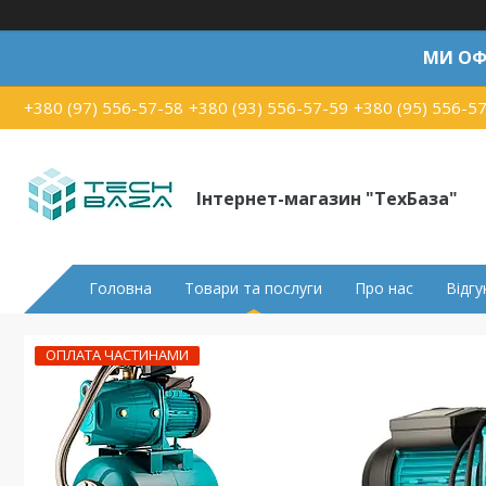
МИ ОФ
+380 (97) 556-57-58
+380 (93) 556-57-59
+380 (95) 556-5
Інтернет-магазин "ТехБаза"
Головна
Товари та послуги
Про нас
Відгу
ОПЛАТА ЧАСТИНАМИ