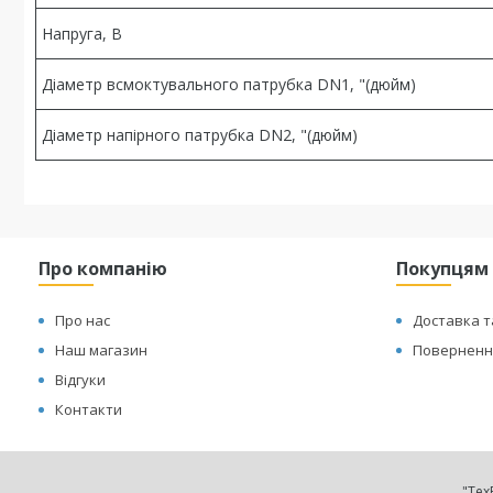
Напруга, В
Діаметр всмоктувального патрубка DN1, "(дюйм)
Діаметр напірного патрубка DN2, "(дюйм)
Про компанію
Покупцям
Про нас
Доставка т
Наш магазин
Повернення
Відгуки
Контакти