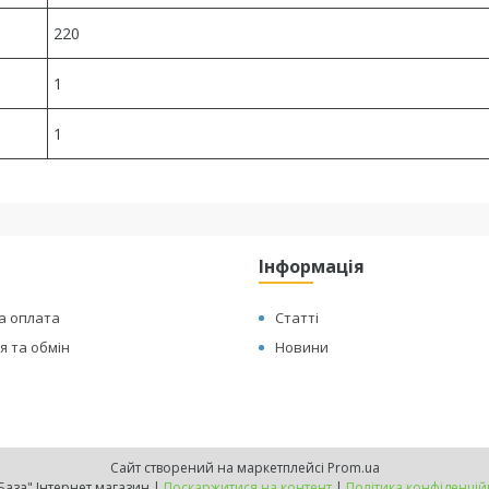
220
1
1
Інформація
а оплата
Статті
 та обмін
Новини
Сайт створений на маркетплейсі
Prom.ua
"ТехБаза" Інтернет магазин |
Поскаржитися на контент
|
Політика конфіденцій