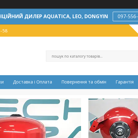
ІЦІЙНИЙ ДИЛЕР AQUATICA, LEO, DONGYIN
097-556
7-58
ки
Доставка і Оплата
Повернення та обмін
Гарантія