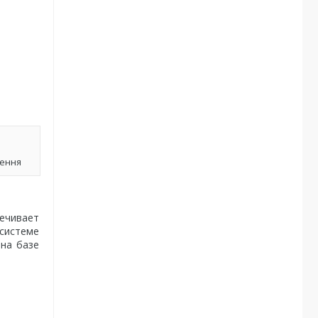
лення
печивает
 системе
 на базе