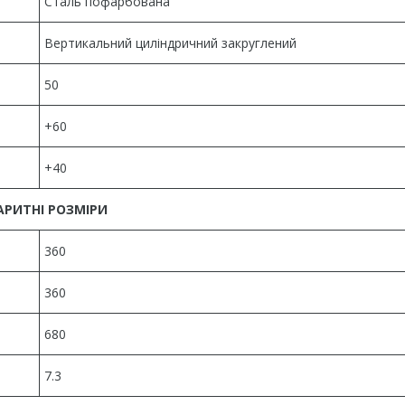
Сталь пофарбована
Вертикальний циліндричний закруглений
50
+60
+40
АРИТНІ РОЗМІРИ
360
360
680
7.3