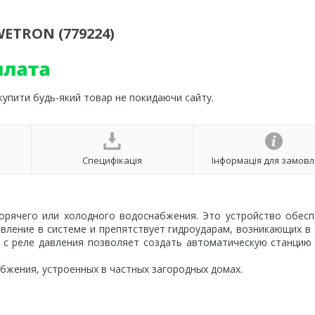
ETRON (779224)
 купити будь-який товар не покидаючи сайту.
Специфікація
Інформація для замов
горячего или холодного водоснабжения. Это устройство обес
вление в системе и препятствует гидроударам, возникающих в
о с реле давления позволяет создать автоматическую станцию
бжения, устроенных в частных загородных домах.