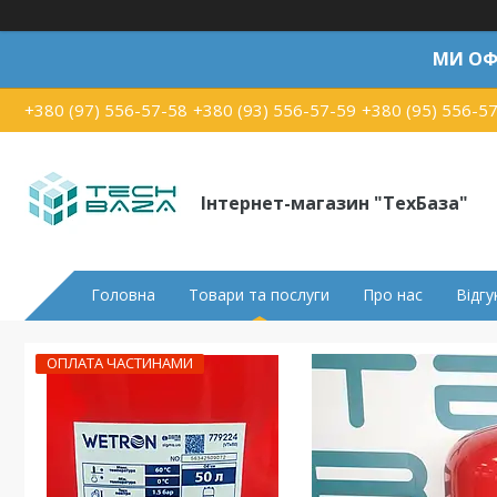
МИ ОФ
+380 (97) 556-57-58
+380 (93) 556-57-59
+380 (95) 556-5
Інтернет-магазин "ТехБаза"
Головна
Товари та послуги
Про нас
Відгу
ОПЛАТА ЧАСТИНАМИ