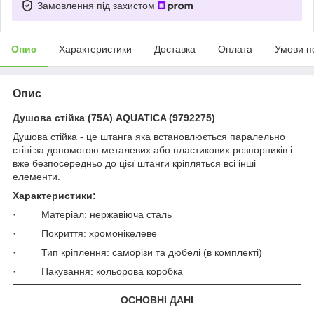
Замовлення під захистом
Опис
Характеристики
Доставка
Оплата
Умови п
Опис
Душова стійка (75A) AQUATICA (9792275)
Душова стійка - це штанга яка встановлюється паралельно
стіні за допомогою металевих або пластикових розпорників і
вже безпосередньо до цієї штанги кріпляться всі інші
елементи.
Характеристики:
· Матеріал: нержавіюча сталь
· Покриття: хромонікелеве
· Тип кріплення: саморізи та дюбелі (в комплекті)
· Пакування: кольорова коробка
ОСНОВНІ ДАНІ