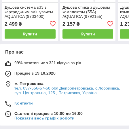
Душова система s33 з
Душова стійка з душовим
Душо
картриджним змішувачем
комплектом (55A)
комп
AQUATICA (9733400)
AQUATICA (9792155)
AQU
2 499
2 157
1 2
₴
₴
Купити
Купити
Про нас
99% позитивних з 321 відгука за рік
Працює з 19.10.2020
м. Петриковка
тел. 097-556-57-58 обл Дніпропетровська, с.Лобойківка,
вул. Центральна, 125 , Петриковка, Україна
Контакти
Сьогодні працює з 10:00 до 16:00
Показати весь графік роботи