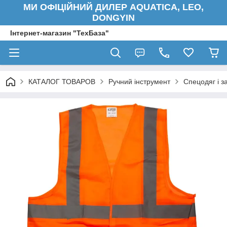
МИ ОФІЦІЙНИЙ ДИЛЕР AQUATICA, LEO,
DONGYIN
Інтернет-магазин "ТехБаза"
КАТАЛОГ ТОВАРОВ
Ручний інструмент
Спецодяг і з