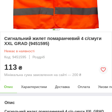
Сигнальний жилет помаранчевий 4 с/смуги
XXL GRAD (9451595)
Немає в наявності
Код: 9451595
Роздріб
113
₴
Мінімальна сума замовлення на сайті — 200 ₴
Опис
Характеристики
Доставка
Оплата
Умови п
Опис
Сигнальний жилет помаранчевий 4 с/о смуги XXL GRAD