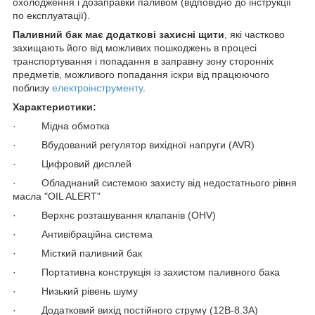
охолодження і дозаправки паливом (відповідно до інструкції
по експлуатації).
Паливний бак має додаткові захисні щити
, які частково
захищають його від можливих пошкоджень в процесі
транспортування і попадання в заправну зону сторонніх
предметів, можливого попадання іскри від працюючого
поблизу
електроінструменту
.
Характеристики:
· Мідна обмотка
· Вбудований регулятор вихідної напруги (AVR)
· Цифровий дисплей
· Обладнаний системою захисту від недостатнього рівня
масла "OIL ALERT"
· Верхнє розташування клапанів (OHV)
· Антивібраційна система
· Місткий паливний бак
· Портативна конструкція із захистом паливного бака
· Низький рівень шуму
· Додатковий вихід постійного струму (12В-8.3А)