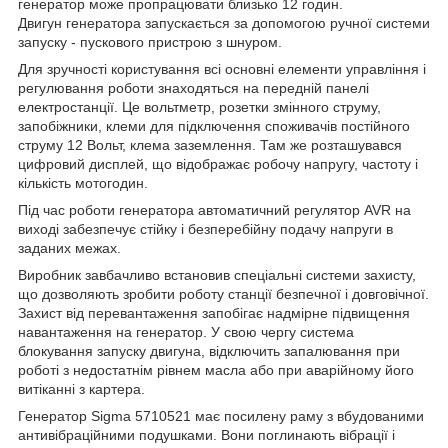
генератор може пропрацювати близько 12 годин.
Двигун генератора запускається за допомогою ручної системи
запуску - пускового пристрою з шнуром.
Для зручності користування всі основні елементи управління і
регулювання роботи знаходяться на передній панелі
електростанції. Це вольтметр, розетки змінного струму,
запобіжники, клеми для підключення споживачів постійного
струму 12 Вольт, клема заземлення. Там же розташувався
цифровий дисплей, що відображає робочу напругу, частоту і
кількість мотогодин.
Під час роботи генератора автоматичний регулятор AVR на
виході забезпечує стійку і безперебійну подачу напруги в
заданих межах.
Виробник завбачливо встановив спеціальні системи захисту,
що дозволяють зробити роботу станції безпечної і довговічної.
Захист від перевантаження запобігає надмірне підвищення
навантаження на генератор. У свою чергу система
блокування запуску двигуна, відключить запалювання при
роботі з недостатнім рівнем масла або при аварійному його
витіканні з картера.
Генератор Sigma 5710521 має посилену раму з вбудованими
антивібраційними подушками. Вони поглинають вібрації і