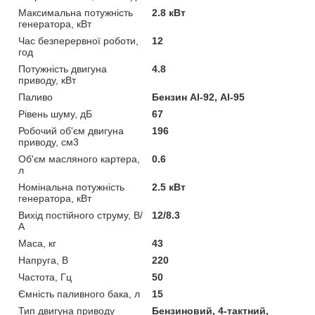
Максимальна потужність
2.8 кВт
генератора, кВт
Час безперервної роботи,
12
год
Потужність двигуна
4.8
приводу, кВт
Паливо
Бензин АІ-92, АІ-95
Рівень шуму, дБ
67
Робочий об'єм двигуна
196
приводу, см3
Об'єм масляного картера,
0.6
л
Номінальна потужність
2.5 кВт
генератора, кВт
Вихід постійного струму, В/
12/8.3
А
Маса, кг
43
Напруга, В
220
Частота, Гц
50
Ємність паливного бака, л
15
Тип двигуна приводу
Бензиновий, 4-тактний,