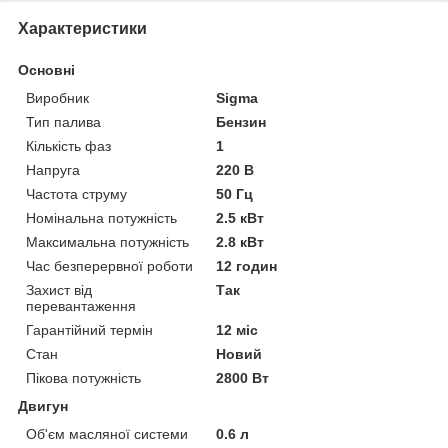
Характеристики
Основні
Виробник
Sigma
Тип палива
Бензин
Кількість фаз
1
Напруга
220 В
Частота струму
50 Гц
Номінальна потужність
2.5 кВт
Максимальна потужність
2.8 кВт
Час безперервної роботи
12 годин
Захист від
Так
перевантаження
Гарантійний термін
12 міс
Стан
Новий
Пікова потужність
2800 Вт
Двигун
Об'єм масляної системи
0.6 л