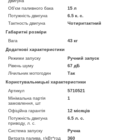
двигуна
Об'єм паливного бака
15 л
Потужність двигуна
6.5 к. с.
Тактность двигуна
Чотиритактний
Габаритні розміри
Вага
43 кг
Додаткові характеристики
Режими запуску
Ручний запуск
Рівень шуму
67 дБ
Лічильник мотогодин
Так
Користувальницькі характеристики
Артикул
5710521
Мінімальна партія
1
замовлення, шт
Офіційна гарантія
12 місяців
Потужність двигуна
6.5 л. с.
приводу, л. с.
Система запуску
Ручна
Витрата палива, г/кВт*год
360