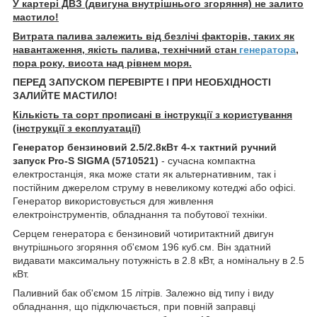
У картері ДВЗ (двигуна внутрішнього згоряння) не залито
мастило!
Витрата палива залежить від безлічі факторів, таких як
навантаження, якість палива, технічний стан
генератора
,
пора року, висота над рівнем моря.
ПЕРЕД ЗАПУСКОМ ПЕРЕВІРТЕ І ПРИ НЕОБХІДНОСТІ
ЗАЛИЙТЕ МАСТИЛО!
Кількість та сорт прописані в інструкції з користування
(інструкції з експлуатації)
Генератор бензиновий 2.5/2.8кВт 4-х тактний ручний
запуск Pro-S SIGMA (5710521)
- сучасна компактна
електростанція, яка може стати як альтернативним, так і
постійним джерелом струму в невеликому котеджі або офісі.
Генератор використовується для живлення
електроінструментів, обладнання та побутової техніки.
Серцем генератора є бензиновий чотиритактний двигун
внутрішнього згоряння об'ємом 196 куб.см. Він здатний
видавати максимальну потужність в 2.8 кВт, а номінальну в 2.5
кВт.
Паливний бак об'ємом 15 літрів. Залежно від типу і виду
обладнання, що підключається, при повній заправці