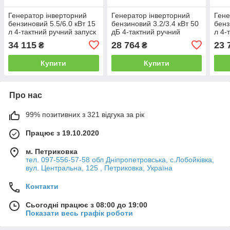
Генератор інверторний
Генератор інверторний
Гене
бензиновий 5.5/6.0 кВт 15
бензиновий 3.2/3.4 кВт 50
бенз
л 4-тактний ручний запуск
дБ 4-тактний ручний
л 4-
SIGMA (5710761)
запуск SIGMA (5710641)
SIGM
34 115
28 764
23 
₴
₴
Купити
Купити
Про нас
99% позитивних з 321 відгука за рік
Працює з 19.10.2020
м. Петриковка
тел. 097-556-57-58 обл Дніпропетровська, с.Лобойківка,
вул. Центральна, 125 , Петриковка, Україна
Контакти
Сьогодні працює з 08:00 до 19:00
Показати весь графік роботи