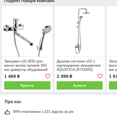
Подібні товари компанії
Змішувач s31 Ø35 для
Душова система s33 з
Зміш
ванни вилив прямий 350
картриджним змішувачем
ванн
мм дивертор вбудований
AQUATICA (9733400)
мм д
картриджний AQUATICA
кар
1 469
2 499
1 6
₴
₴
(9731220)
(973
Купити
Купити
Про нас
99% позитивних з 321 відгука за рік