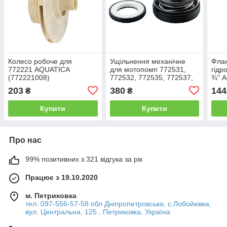
Колесо робоче для
Ущільнення механічне
Фла
772221 AQUATICA
для мотопомп 772531,
гідр
(772221008)
772532, 772535, 772537,
¾" 
772539, 772551, 772557
203
380
144
₴
₴
AQUATICA
Купити
Купити
Про нас
99% позитивних з 321 відгука за рік
Працює з 19.10.2020
м. Петриковка
тел. 097-556-57-58 обл Дніпропетровська, с.Лобойківка,
вул. Центральна, 125 , Петриковка, Україна