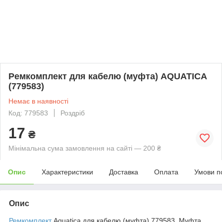
Ремкомплект для кабелю (муфта) AQUATICA
(779583)
Немає в наявності
Код: 779583
Роздріб
17
₴
Мінімальна сума замовлення на сайті — 200 ₴
Опис
Характеристики
Доставка
Оплата
Умови п
Опис
Ремкомплект
Aquatica для кабелю (муфта) 779583. Муфта