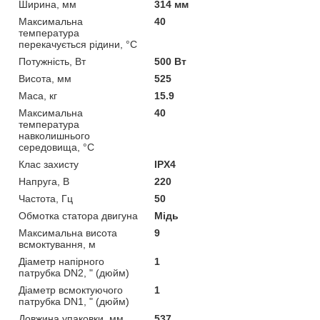
Ширина, мм
314 мм
Максимальна
40
температура
перекачується рідини, °C
Потужність, Вт
500 Вт
Висота, мм
525
Маса, кг
15.9
Максимальна
40
температура
навколишнього
середовища, °C
Клас захисту
IPX4
Напруга, В
220
Частота, Гц
50
Обмотка статора двигуна
Мідь
Максимальна висота
9
всмоктування, м
Діаметр напірного
1
патрубка DN2, " (дюйм)
Діаметр всмоктуючого
1
патрубка DN1, " (дюйм)
Довжина упаковки, мм
537