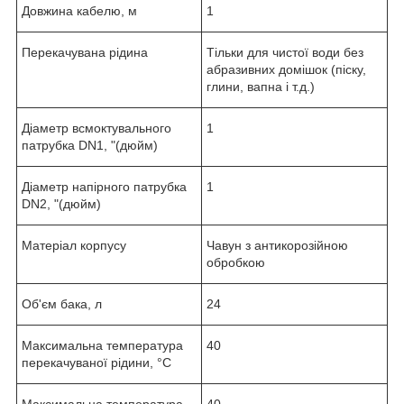
Довжина кабелю, м
1
Перекачувана рідина
Тільки для чистої води без
абразивних домішок (піску,
глини, вапна і т.д.)
Діаметр всмоктувального
1
патрубка DN1, "(дюйм)
Діаметр напірного патрубка
1
DN2, "(дюйм)
Матеріал корпусу
Чавун з антикорозійною
обробкою
Об'єм бака, л
24
Максимальна температура
40
перекачуваної рідини, °C
Максимальна температура
40