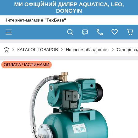
МИ ОФІЦІЙНИЙ ДИЛЕР AQUATICA, LEO,
DONGYIN
Інтернет-магазин "ТехБаза"
КАТАЛОГ ТОВАРОВ
Насосне обладнання
Станції в
ОПЛАТА ЧАСТИНАМИ