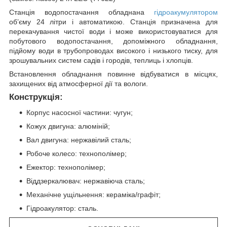
Станція водопостачання обладнана
гідроакумулятором
об’єму 24 літри і автоматикою. Станція призначена для
перекачування чистої води і може використовуватися для
побутового водопостачання, допоміжного обладнання,
підйому води в трубопроводах високого і низького тиску, для
зрошувальних систем садів і городів, теплиць і хлопців.
Встановлення обладнання повинне відбуватися в місцях,
захищених від атмосферної дії та вологи.
Конструкція:
Корпус насосної частини: чугун;
Кожух двигуна: алюміній;
Вал двигуна: нержавілий сталь;
Робоче колесо: технополімер;
Ежектор: технополімер;
Віддзеркалювач: нержавіюча сталь;
Механічне ущільнення: кераміка/графіт;
Гідроакулятор: сталь.