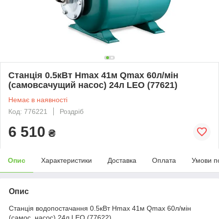
Станція 0.5кВт Hmax 41м Qmax 60л/мін
(самовсачущий насос) 24л LEO (77621)
Немає в наявності
Код: 776221
Роздріб
6 510
₴
Опис
Характеристики
Доставка
Оплата
Умови п
Опис
Станція водопостачання 0.5кВт Hmax 41м Qmax 60л/мін
(самос. насос) 24л LEO (77622)