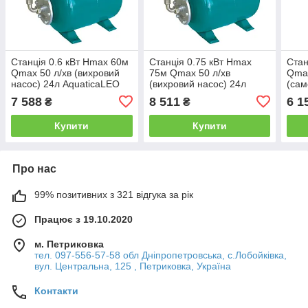
Станція 0.6 кВт Hmax 60м
Станція 0.75 кВт Hmax
Стан
Qmax 50 л/хв (вихровий
75м Qmax 50 л/хв
Qmax
насос) 24л AquaticaLEO
(вихровий насос) 24л
(сам
(775133/24)
AquaticaLEO (775134/24)
24л 
7 588
8 511
6 1
₴
₴
(775
Купити
Купити
Про нас
99% позитивних з 321 відгука за рік
Працює з 19.10.2020
м. Петриковка
тел. 097-556-57-58 обл Дніпропетровська, с.Лобойківка,
вул. Центральна, 125 , Петриковка, Україна
Контакти