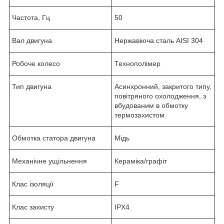
Частота, Гц
50
Вал двигуна
Нержавіюча сталь AISI 304
Робоче колесо
Технополімер
Тип двигуна
Асинхронний, закритого типу,
повітряного охолодження, з
вбудованим в обмотку
термозахистом
Обмотка статора двигуна
Мідь
Механічне ущільнення
Кераміка/графіт
Клас ізоляції
F
Клас захисту
IPX4