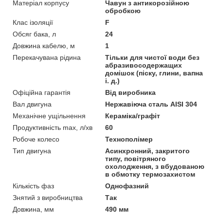
Матеріал корпусу
Чавун з антикорозійною
обробкою
Клас ізоляції
F
Обсяг бака, л
24
Довжина кабелю, м
1
Перекачувана рідина
Тільки для чистої води без
абразивосодержащих
домішок (піску, глини, вапна
і. д.)
Офіційна гарантія
Від виробника
Вал двигуна
Нержавіюча сталь AISI 304
Механічне ущільнення
Кераміка/графіт
Продуктивність max, л/хв
60
Робоче колесо
Технополімер
Тип двигуна
Асинхронний, закритого
типу, повітряного
охолодження, з вбудованою
в обмотку термозахистом
Кількість фаз
Однофазний
Знятий з виробництва
Так
Довжина, мм
490 мм