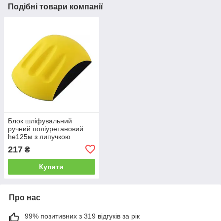
Подібні товари компанії
Блок шліфувальний
ручний поліуретановий
he125м з липучкою
(прямокутний) SIGMA
217
₴
(9110171)
Купити
Про нас
99% позитивних з 319 відгуків за рік