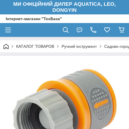
МИ ОФІЦІЙНИЙ ДИЛЕР AQUATICA, LEO,
DONGYIN
Інтернет-магазин "ТехБаза"
КАТАЛОГ ТОВАРОВ
Ручний інструмент
Садово-город