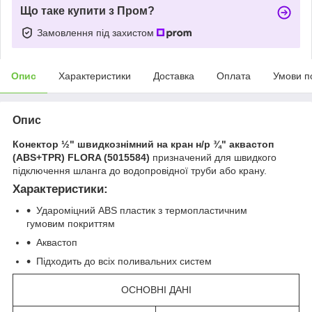
Що таке купити з Пром?
Замовлення під захистом
Опис
Характеристики
Доставка
Оплата
Умови п
Опис
Конектор ½" швидкознімний на кран н/р ¾" аквастоп
(ABS+TPR) FLORA (5015584)
призначений для швидкого
підключення шланга до водопровідної труби або крану.
Характеристики:
Удароміцний ABS пластик з термопластичним
гумовим покриттям
Аквастоп
Підходить до всіх поливальних систем
ОСНОВНІ ДАНІ