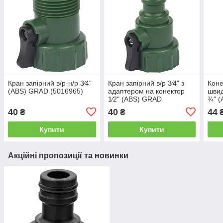
Кран запірний в/р-н/р 3⁄4"
Кран запірний в/р 3⁄4" з
Коне
(ABS) GRAD (5016965)
адаптером на конектор
швид
1⁄2" (ABS) GRAD
¾" 
(5016985)
(501
40
40
44
₴
₴
Купити
Купити
Акційні пропозиції та новинки