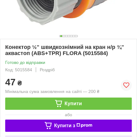
Конектор ½" швидкознімний на кран н/р ¾"
аквастоп (ABS+TPR) FLORA (5015584)
Готово до відправки
Код: 5015584
Роздріб
47
₴
Мінімальна сума замовлення на сайті — 200 ₴
Купити
або
Купити з