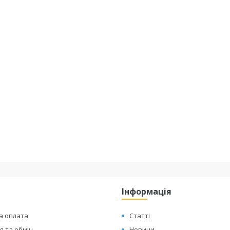
Інформація
а оплата
Статті
 та обмін
Новини