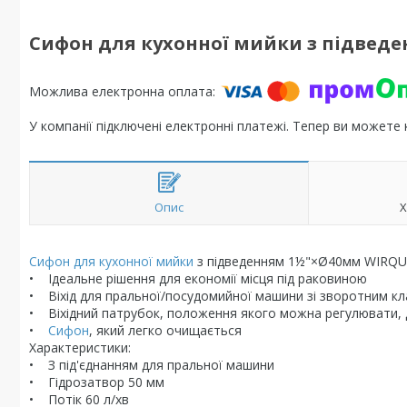
Сифон для кухонної мийки з підведенн
У компанії підключені електронні платежі. Тепер ви можете
Опис
Х
Сифон для кухонної мийки
з підведенням 1½"×Ø40мм WIRQU
• Ідеальне рішення для економії місця під раковиною
• Віхід для пральної/посудомийної машини зі зворотним к
• Віхідний патрубок, положення якого можна регулювати, 
•
Сифон
, який легко очищається
Характеристики:
• З під'єднанням для пральної машини
• Гідрозатвор 50 мм
• Потік 60 л/хв