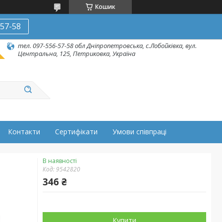
Кошик
-57-58
тел. 097-556-57-58 обл Дніпропетровська, с.Лобойківка, вул.
Центральна, 125, Петриковка, Україна
Контакти
Сертифікати
Умови співпраці
В наявності
Код:
9542820
346 ₴
Купити