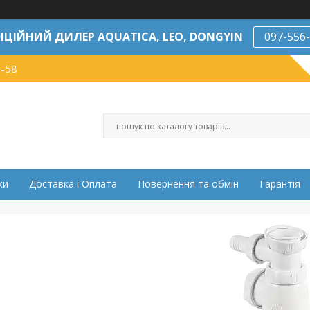
ІЦІЙНИЙ ДИЛЕР AQUATICA, LEO, DONGYIN
097-556
7-58
ки
Доставка і Оплата
Повернення та обмін
Гарантія