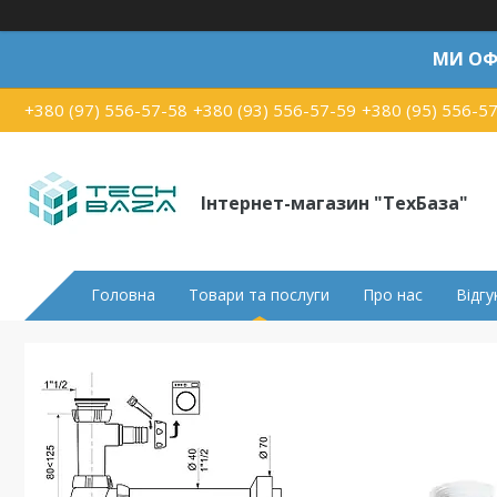
МИ ОФ
+380 (97) 556-57-58
+380 (93) 556-57-59
+380 (95) 556-5
Інтернет-магазин "ТехБаза"
Головна
Товари та послуги
Про нас
Відгу