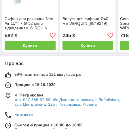
Сифон для раковини Neo
Випуск для сифона Ø40
Сиф
Air 11⁄4" × Ø 32 мм з
мм WIRQUIN (9549249)
Senz
відведенням WIRQUIN
WIR
(9541326)
582
245
718
₴
₴
Купити
Купити
Про нас
99% позитивних з 321 відгука за рік
Працює з 19.10.2020
м. Петриковка
тел. 097-556-57-58 обл Дніпропетровська, с.Лобойківка,
вул. Центральна, 125 , Петриковка, Україна
Контакти
Сьогодні працює з 10:00 до 16:00