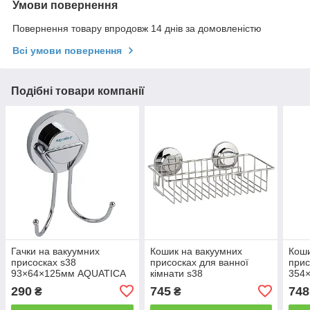
Умови повернення
Повернення товару впродовж 14 днів за домовленістю
Всі умови повернення
Подібні товари компанії
Гачки на вакуумних
Кошик на вакуумних
Коши
присосках s38
присосках для ванної
прис
93×64×125мм AQUATICA
кімнати s38
354
(9783822)
244×145×83мм AQUATICA
AQU
290
745
748
₴
₴
(9783829)