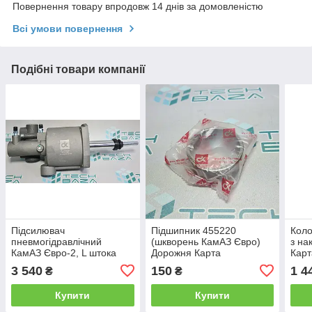
Повернення товару впродовж 14 днів за домовленістю
Всі умови повернення
Подібні товари компанії
Підсилювач
Підшипник 455220
Коло
пневмогідравлічний
(шкворень КамАЗ Євро)
з на
КамАЗ Євро-2, L штока
Дорожня Карта
Карт
145 мм Дорожня Карта
3 540
150
1 4
₴
₴
11.1602410-40
Купити
Купити