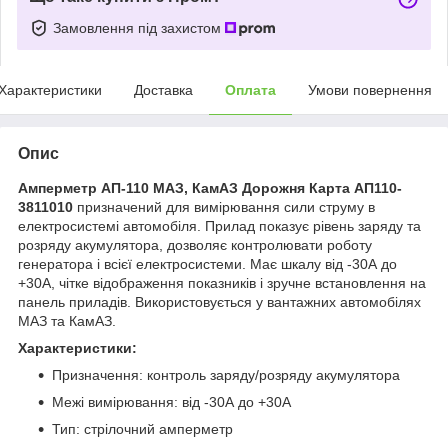
Замовлення під захистом
Характеристики
Доставка
Оплата
Умови повернення
Опис
Амперметр АП-110 МАЗ, КамАЗ Дорожня Карта АП110-
3811010
призначений для вимірювання сили струму в
електросистемі автомобіля. Прилад показує рівень заряду та
розряду акумулятора, дозволяє контролювати роботу
генератора і всієї електросистеми. Має шкалу від -30А до
+30А, чітке відображення показників і зручне встановлення на
панель приладів. Використовується у вантажних автомобілях
МАЗ та КамАЗ.
Характеристики:
Призначення: контроль заряду/розряду акумулятора
Межі вимірювання: від -30А до +30А
Тип: стрілочний амперметр