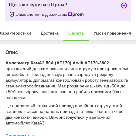
Що таке купити з Пром?
Замовлення під захистом
Характеристики
Доставка
Оплата
Умови повернення
Опис
Амперметр КамАЗ 50А (АП170) Arvik АП170-3802
призначений для вимірювання сили струму в електросистемі
автомобіля. Прилад показує рівень заряду та розряду
акумулятора, допомагає контролювати роботу генератора та
стан електрообладнання. Має розширену шкалу від -50А до
+50А, кольорову індикацію зон, що робить показники більш
наочними.
Це аналоговий стрілочний прилад постійного струму, який
встановлюється на панель приладів та підключається через
два контактні виходи. Використовується у вантажних
автомобілях КамАЗ.
Приховати