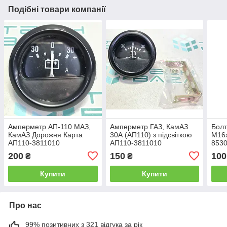
Подібні товари компанії
Амперметр АП-110 МАЗ,
Амперметр ГАЗ, КамАЗ
Болт
КамАЗ Дорожня Карта
30А (АП110) з підсвіткою
М16х
АП110-3811010
АП110-3811010
853
200
150
100
₴
₴
Купити
Купити
Про нас
99% позитивних з 321 відгука за рік