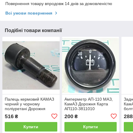
Повернення товару впродовж 14 днів за домовленістю
Всі умови повернення
Подібні товари компанії
Палець кермовий КАМАЗ
Амперметр АП-110 МАЗ,
Задн
чорний у чорному
КамАЗ Дорожня Карта
КамА
поліуретані Дорожня
АП110-3811010
болт
Карта 5320-3414032-10
Дор
516
200
288
₴
₴
Купити
Купити