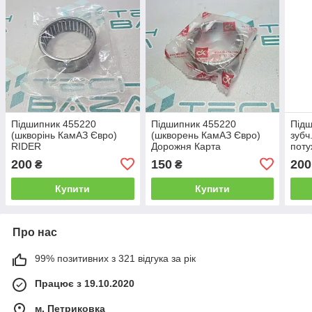
Підшипник 455220
Підшипник 455220
Підш
(шкворінь КамАЗ Євро)
(шкворень КамАЗ Євро)
зубч
RIDER
Дорожня Карта
поту
кард
200
150
200
₴
₴
Купити
Купити
Про нас
99% позитивних з 321 відгука за рік
Працює з 19.10.2020
м. Петриковка