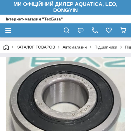
МИ ОФІЦІЙНИЙ ДИЛЕР AQUATICA, LEO,
DONGYIN
Інтернет-магазин "ТехБаза"
КАТАЛОГ ТОВАРОВ
Автомагазин
Підшипники
Пі