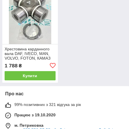
Хрестовина карданного
вала DAF, IVECO, MAN,
VOLVO, FOTON, КАМАЗ
ЄВРО у зборі (57х152)
1 788
₴
Дорожня Карта 6520-
2205025-01
Купити
Про нас
99% позитивних з 321 відгука за рік
Працює з 19.10.2020
м. Петриковка