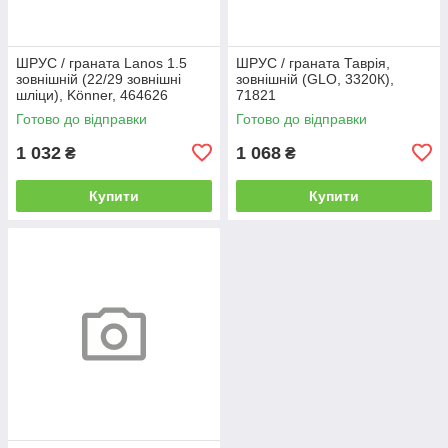
ШРУС / граната Lanos 1.5
ШРУС / граната Таврія,
зовнішній (22/29 зовнішні
зовнішній (GLO, 3320К),
шліци), Könner, 464626
71821
Готово до відправки
Готово до відправки
1 032
1 068
₴
₴
Купити
Купити