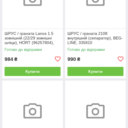
ШРУС / граната Lanos 1.5
ШРУС / граната 2108
зовнішній (22/29 зовнішні
внутрішній (сепаратор), BEG-
шліци), HORT (96257804),
LINE, 335810
367785
Готово до відправки
Готово до відправки
984
990
₴
₴
Купити
Купити