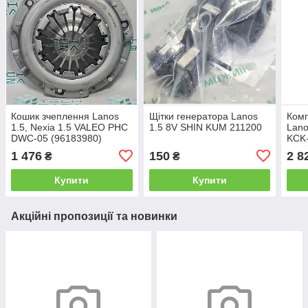
Кошик зчеплення Lanos
Щітки генератора Lanos
Комп
1.5, Nexia 1.5 VALEO PHC
1.5 8V SHIN KUM 211200
Lano
DWC-05 (96183980)
KCK
1 476
150
2 8
₴
₴
Купити
Купити
Акційні пропозиції та новинки