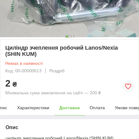
Циліндр зчеплення робочий Lanos/Nexia
(SHIN KUM)
Немає в наявності
Код: 00-00000613
Роздріб
2
₴
Мінімальна сума замовлення на сайті — 200 ₴
пис
Характеристики
Доставка
Оплата
Умови пове
Опис
циліндр зчеплення робочий Lanos/Nexia (SHIN KUM)