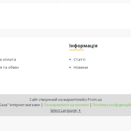
Інформація
а оплата
Статті
 та обмін
Новини
Сайт створений на маркетплейсі
Prom.ua
"ТехБаза" Інтернет магазин |
Поскаржитися на контент
|
Політика конфіденцій
Select Language
▼