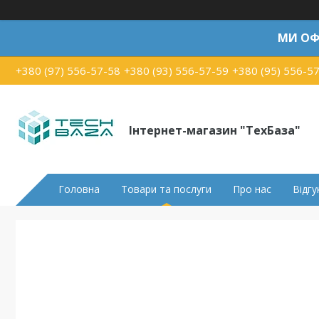
МИ ОФ
+380 (97) 556-57-58
+380 (93) 556-57-59
+380 (95) 556-5
Інтернет-магазин "ТехБаза"
Головна
Товари та послуги
Про нас
Відгу