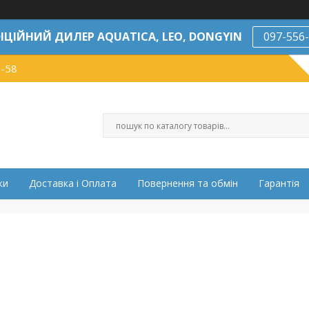
ІЦІЙНИЙ ДИЛЕР AQUATICA, LEO, DONGYIN
097-556
7-58
ки
Доставка і Оплата
Повернення та обмін
Гарантія