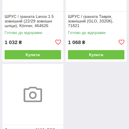
ШРУС / граната Lanos 1.5
ШРУС / граната Таврія,
зовнішній (22/29 зовнішні
зовнішній (GLO, 3320К),
шліци), Könner, 464626
71821
Готово до відправки
Готово до відправки
1 032
1 068
₴
₴
Купити
Купити