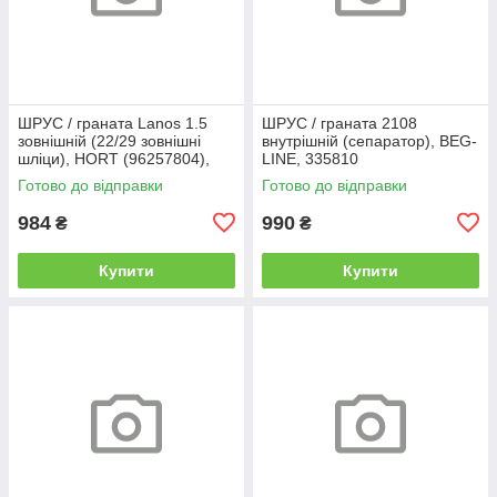
ШРУС / граната Lanos 1.5
ШРУС / граната 2108
зовнішній (22/29 зовнішні
внутрішній (сепаратор), BEG-
шліци), HORT (96257804),
LINE, 335810
367785
Готово до відправки
Готово до відправки
984
990
₴
₴
Купити
Купити