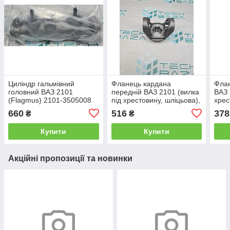
Циліндр гальмівний
Фланець кардана
Флан
головний ВАЗ 2101
передній ВАЗ 2101 (вилка
ВАЗ 
(Flagmus) 2101-3505008
під хрестовину, шліцьова),
хрес
ССД
660
516
378
₴
₴
Купити
Купити
Акційні пропозиції та новинки