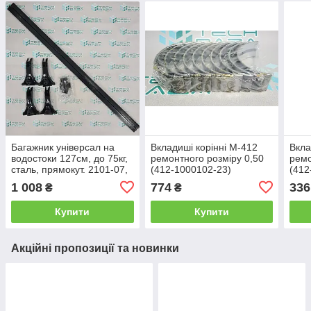
Багажник універсал на
Вкладиші корінні М-412
Вкла
водостоки 127см, до 75кг,
ремонтного розміру 0,50
ремо
сталь, прямокут. 2101-07,
(412-1000102-23)
(412
М412/2140, LA 240777/50
1 008
774
336
₴
₴
Купити
Купити
Акційні пропозиції та новинки