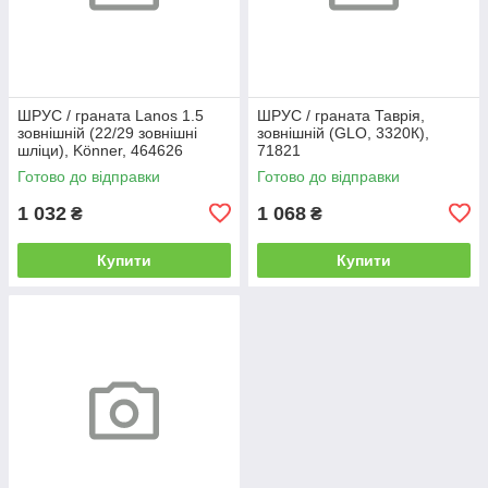
ШРУС / граната Lanos 1.5
ШРУС / граната Таврія,
зовнішній (22/29 зовнішні
зовнішній (GLO, 3320К),
шліци), Könner, 464626
71821
Готово до відправки
Готово до відправки
1 032
1 068
₴
₴
Купити
Купити