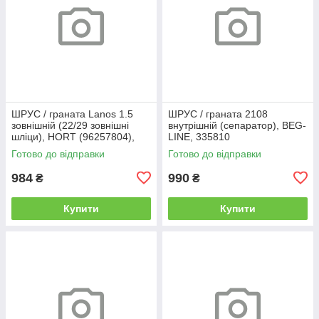
ШРУС / граната Lanos 1.5
ШРУС / граната 2108
зовнішній (22/29 зовнішні
внутрішній (сепаратор), BEG-
шліци), HORT (96257804),
LINE, 335810
367785
Готово до відправки
Готово до відправки
984
990
₴
₴
Купити
Купити