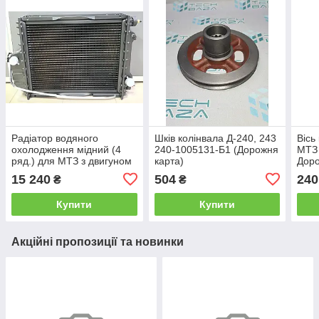
Радіатор водяного
Шків колінвала Д-240, 243
Вісь
охолодження мідний (4
240-1005131-Б1 (Дорожня
МТЗ 
ряд.) для МТЗ з двигуном
карта)
Доро
Д-240, 70У.1301.010-01С
100
15 240
504
240
₴
₴
Купити
Купити
Акційні пропозиції та новинки